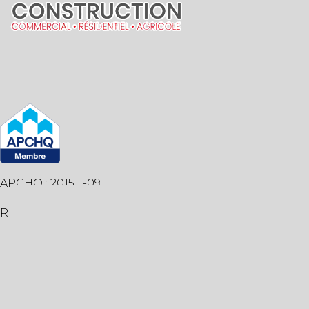
APCHQ : 201511-09
RBQ : 5797-7019-01