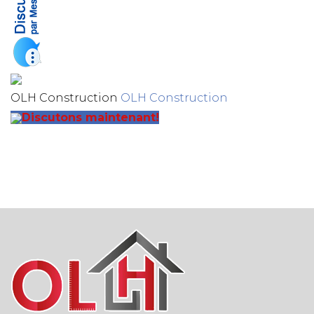
OLH Construction
OLH Construction
Discutons maintenant!