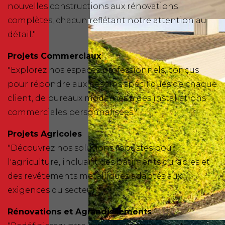
nouvelles constructions aux rénovations
complètes, chacun reflétant notre attention au
détail."
Projets Commerciaux
"Explorez nos espaces professionnels, conçus
pour répondre aux besoins spécifiques de chaque
client, de bureaux modernes à des installations
commerciales personnalisées."
Projets Agricoles
"Découvrez nos solutions robustes pour
l'agriculture, incluant des bâtiments durables et
des revêtements métalliques adaptés aux
exigences du secteur."
Rénovations et Agrandissements